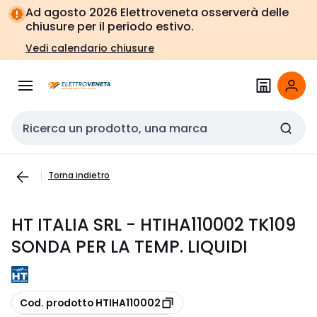
Vai alla
Vai
Ad agosto 2026 Elettroveneta osserverà delle
navigazione
alla
chiusure per il periodo estivo.
pagina
Vedi calendario chiusure
Cerca input
Torna indietro
HT ITALIA SRL - HTIHA110002 TK109
SONDA PER LA TEMP. LIQUIDI
copia
Cod. prodotto HTIHA110002