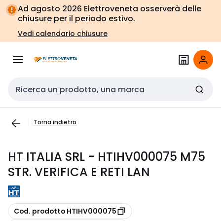
Vai alla
Vai
Ad agosto 2026 Elettroveneta osserverà delle
navigazione
alla
chiusure per il periodo estivo.
pagina
Vedi calendario chiusure
Cerca input
Torna indietro
HT ITALIA SRL - HTIHV000075 M75
STR. VERIFICA E RETI LAN
copia
Cod. prodotto HTIHV000075