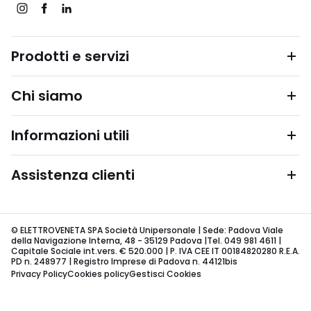
Prodotti e servizi
Chi siamo
Informazioni utili
Assistenza clienti
© ELETTROVENETA SPA Società Unipersonale | Sede: Padova Viale
della Navigazione Interna, 48 - 35129 Padova |Tel. 049 981 4611 |
Capitale Sociale int.vers. € 520.000 | P. IVA CEE IT 00184820280 R.E.A.
PD n. 248977 | Registro Imprese di Padova n. 44121bis
Privacy Policy
Cookies policy
Gestisci Cookies