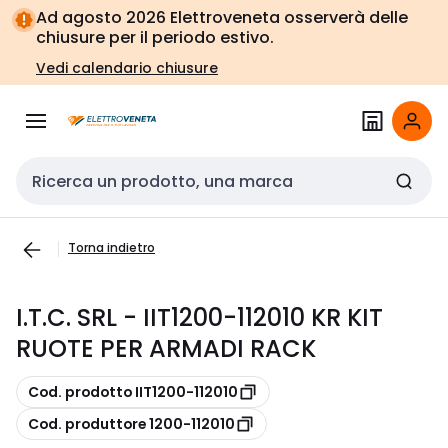
Vai alla
Vai
Ad agosto 2026 Elettroveneta osserverà delle
navigazione
alla
chiusure per il periodo estivo.
pagina
Vedi calendario chiusure
Cerca input
Torna indietro
I.T.C. SRL - IIT1200-112010 KR KIT
RUOTE PER ARMADI RACK
copia
Cod. prodotto IIT1200-112010
copia
Cod. produttore 1200-112010