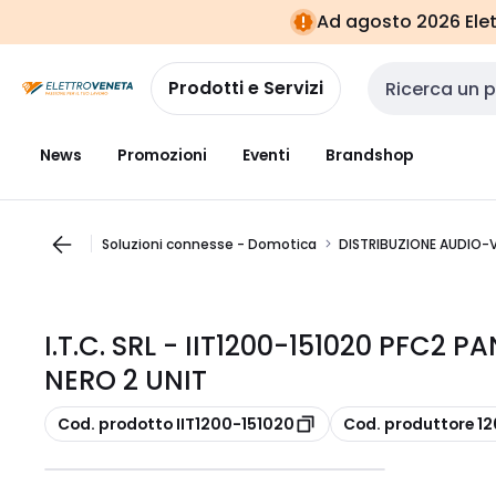
Vai alla
Vai
Ad agosto 2026 Elett
navigazione
alla
pagina
Prodotti e Servizi
Cerca input
News
Promozioni
Eventi
Brandshop
Soluzioni connesse - Domotica
DISTRIBUZIONE AUDIO-
I.T.C. SRL - IIT1200-151020 PFC2
NERO 2 UNIT
copia
copia
Cod. prodotto IIT1200-151020
Cod. produttore 1