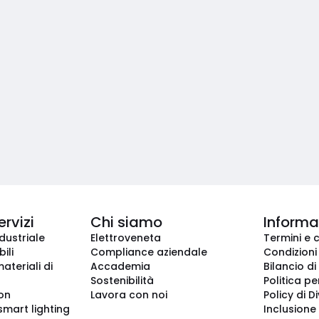
ervizi
Chi siamo
Informaz
dustriale
Elettroveneta
Termini e 
ili
Compliance aziendale
Condizioni
ateriali di
Accademia
Bilancio di
Sostenibilità
Politica pe
ion
Lavora con noi
Policy di D
smart lighting
Inclusione 