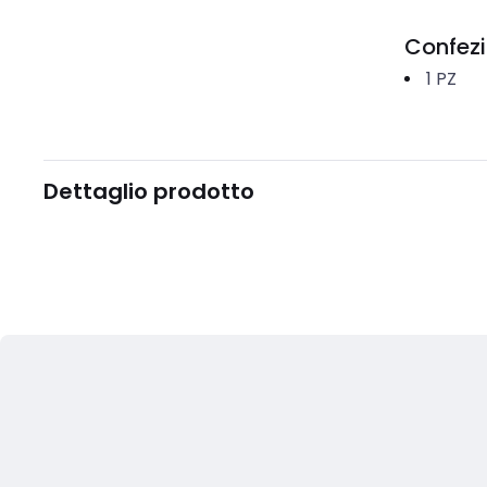
Confez
1
PZ
Dettaglio prodotto