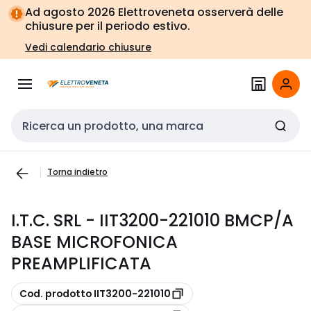
Vai alla
Vai
Ad agosto 2026 Elettroveneta osserverà delle
navigazione
alla
chiusure per il periodo estivo.
pagina
Vedi calendario chiusure
Cerca input
Torna indietro
I.T.C. SRL - IIT3200-221010 BMCP/A
BASE MICROFONICA
PREAMPLIFICATA
copia
Cod. prodotto IIT3200-221010