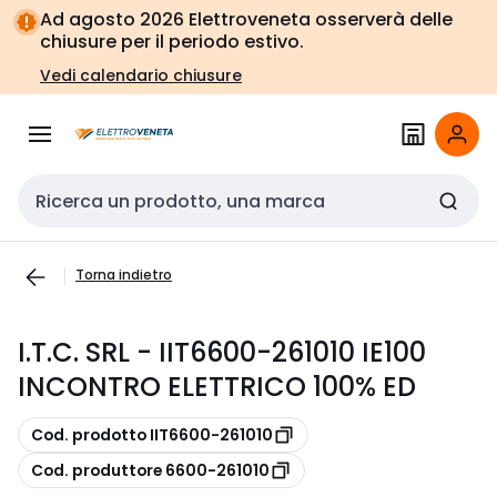
Vai alla
Vai
Ad agosto 2026 Elettroveneta osserverà delle
navigazione
alla
chiusure per il periodo estivo.
pagina
Vedi calendario chiusure
Cerca input
Torna indietro
I.T.C. SRL - IIT6600-261010 IE100
INCONTRO ELETTRICO 100% ED
copia
Cod. prodotto IIT6600-261010
copia
Cod. produttore 6600-261010