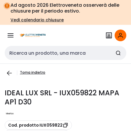
Vai alla
Vai
Ad agosto 2026 Elettroveneta osserverà delle
navigazione
alla
chiusure per il periodo estivo.
pagina
Vedi calendario chiusure
Cerca input
Torna indietro
IDEAL LUX SRL - IUX059822 MAPA
AP1 D30
copia
Cod. prodotto IUX059822