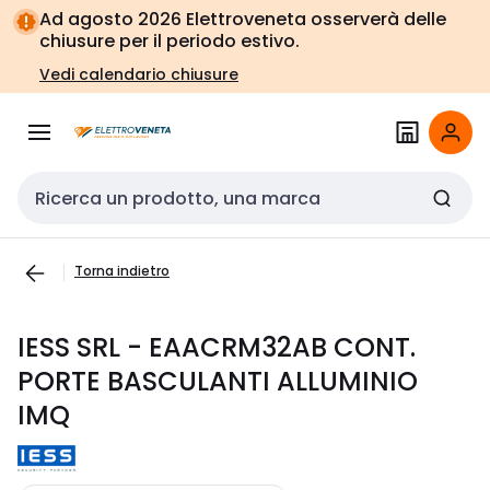
Vai alla
Vai
Ad agosto 2026 Elettroveneta osserverà delle
navigazione
alla
chiusure per il periodo estivo.
pagina
Vedi calendario chiusure
Cerca input
Torna indietro
IESS SRL - EAACRM32AB CONT.
PORTE BASCULANTI ALLUMINIO
IMQ