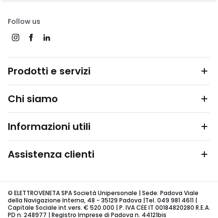
Follow us
Prodotti e servizi
Chi siamo
Informazioni utili
Assistenza clienti
© ELETTROVENETA SPA Società Unipersonale | Sede: Padova Viale
della Navigazione Interna, 48 - 35129 Padova |Tel. 049 981 4611 |
Capitale Sociale int.vers. € 520.000 | P. IVA CEE IT 00184820280 R.E.A.
PD n. 248977 | Registro Imprese di Padova n. 44121bis