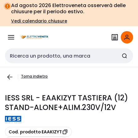
Vai alla
Vai
Ad agosto 2026 Elettroveneta osserverà delle
navigazione
alla
chiusure per il periodo estivo.
pagina
Vedi calendario chiusure
Cerca input
Torna indietro
IESS SRL - EAAKIZYT TASTIERA (12)
STAND-ALONE+ALIM.230V/12V
copia
Cod. prodotto EAAKIZYT