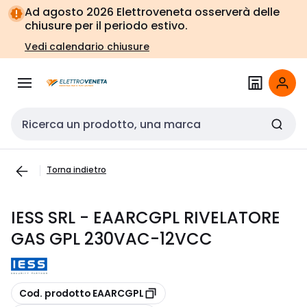
Vai alla
Vai
Ad agosto 2026 Elettroveneta osserverà delle
navigazione
alla
chiusure per il periodo estivo.
pagina
Vedi calendario chiusure
Cerca input
Torna indietro
IESS SRL - EAARCGPL RIVELATORE
GAS GPL 230VAC-12VCC
copia
Cod. prodotto EAARCGPL