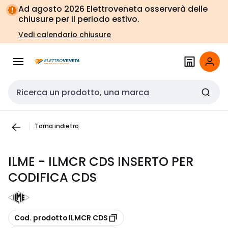
Vai alla
Vai
Ad agosto 2026 Elettroveneta osserverà delle
navigazione
alla
chiusure per il periodo estivo.
pagina
Vedi calendario chiusure
Cerca input
Torna indietro
ILME - ILMCR CDS INSERTO PER
CODIFICA CDS
copia
Cod. prodotto ILMCR CDS