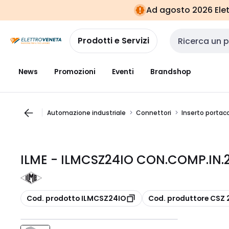
Vai alla
Vai
Ad agosto 2026 Elett
navigazione
alla
pagina
Prodotti e Servizi
Cerca input
News
Promozioni
Eventi
Brandshop
Automazione industriale
Connettori
Inserto portaco
ILME - ILMCSZ24IO CON.COMP.IN.
copia
copia
Cod. prodotto ILMCSZ24IO
Cod. produttore CSZ 