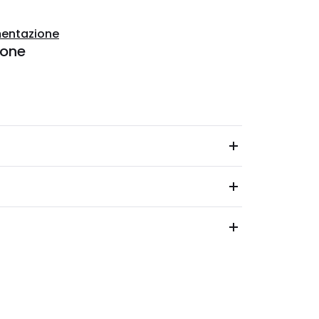
entazione
ione