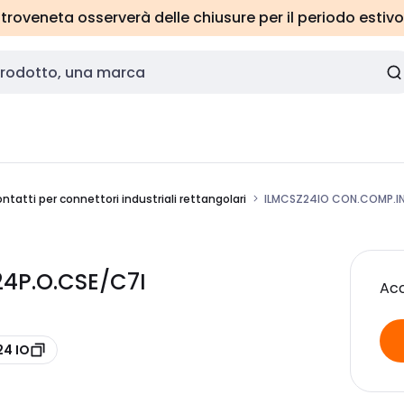
roveneta osserverà delle chiusure per il periodo estivo
ntatti per connettori industriali rettangolari
ILMCSZ24IO CON.COMP.IN
24P.O.CSE/C7I
Acc
24 IO