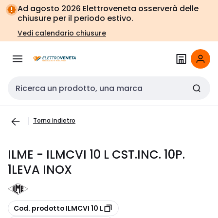
Vai alla
Vai
Ad agosto 2026 Elettroveneta osserverà delle
navigazione
alla
chiusure per il periodo estivo.
pagina
Vedi calendario chiusure
Cerca input
Torna indietro
ILME - ILMCVI 10 L CST.INC. 10P.
1LEVA INOX
copia
Cod. prodotto ILMCVI 10 L