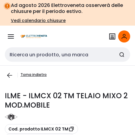
Vai alla
Vai
Ad agosto 2026 Elettroveneta osserverà delle
navigazione
alla
chiusure per il periodo estivo.
pagina
Vedi calendario chiusure
Cerca input
Torna indietro
ILME - ILMCX 02 TM TELAIO MIXO 2
MOD.MOBILE
copia
Cod. prodotto ILMCX 02 TM