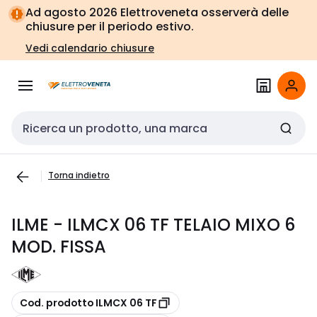
Vai alla
Vai
Ad agosto 2026 Elettroveneta osserverà delle
navigazione
alla
chiusure per il periodo estivo.
pagina
Vedi calendario chiusure
Cerca input
Torna indietro
ILME - ILMCX 06 TF TELAIO MIXO 6
MOD. FISSA
copia
Cod. prodotto ILMCX 06 TF