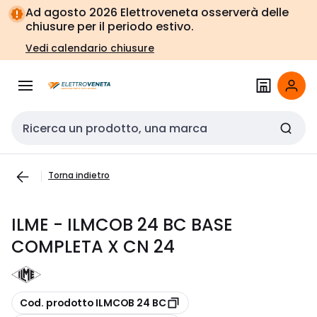
Vai alla
Vai
Ad agosto 2026 Elettroveneta osserverà delle
navigazione
alla
chiusure per il periodo estivo.
pagina
Vedi calendario chiusure
Cerca input
Torna indietro
ILME - ILMCOB 24 BC BASE
COMPLETA X CN 24
copia
Cod. prodotto ILMCOB 24 BC