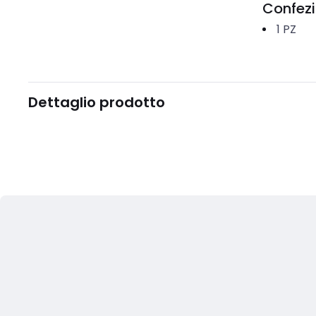
Confez
1
PZ
Dettaglio prodotto