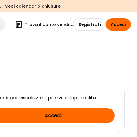
.
Vedi calendario chiusure
Trova il punto vendita
Registrati
Accedi
edi per visualizzare prezzi e disponibilità
Accedi