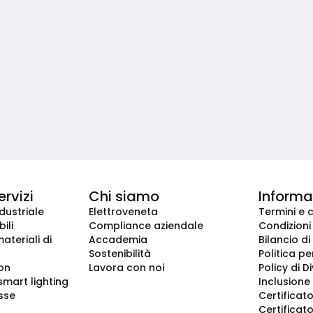
ervizi
Chi siamo
Informaz
dustriale
Elettroveneta
Termini e 
ili
Compliance aziendale
Condizioni
ateriali di
Accademia
Bilancio di
Sostenibilità
Politica pe
ion
Lavora con noi
Policy di D
smart lighting
Inclusione 
sse
Certificato
Certificato