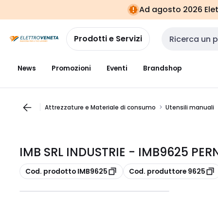
Vai alla
Vai
Ad agosto 2026 Elett
navigazione
alla
pagina
Prodotti e Servizi
Cerca input
News
Promozioni
Eventi
Brandshop
Attrezzature e Materiale di consumo
Utensili manuali
IMB SRL INDUSTRIE - IMB9625 PE
copia
copia
Cod. prodotto IMB9625
Cod. produttore 9625