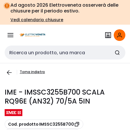
Vai alla
Vai
Ad agosto 2026 Elettroveneta osserverà delle
navigazione
alla
chiusure per il periodo estivo.
pagina
Vedi calendario chiusure
Cerca input
Torna indietro
IME - IMSSC3255B700 SCALA
RQ96E (AN32) 70/5A 5IN
copia
Cod. prodotto IMSSC3255B700