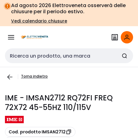
Vai alla
Vai
Ad agosto 2026 Elettroveneta osserverà delle
navigazione
alla
chiusure per il periodo estivo.
pagina
Vedi calendario chiusure
Cerca input
Torna indietro
IME - IMSAN2712 RQ72FI FREQ
72X72 45-55HZ 110/115V
copia
Cod. prodotto IMSAN2712