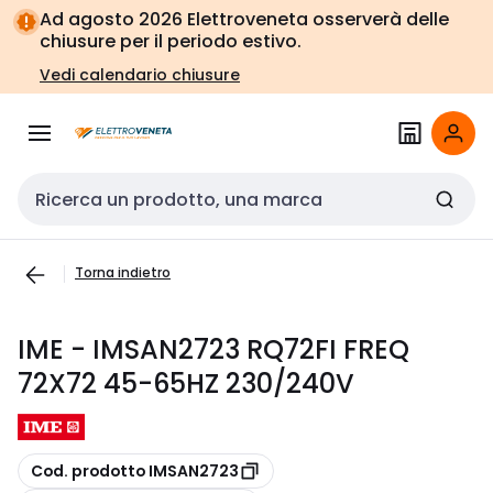
Vai alla
Vai
Ad agosto 2026 Elettroveneta osserverà delle
navigazione
alla
chiusure per il periodo estivo.
pagina
Vedi calendario chiusure
Cerca input
Torna indietro
IME - IMSAN2723 RQ72FI FREQ
72X72 45-65HZ 230/240V
copia
Cod. prodotto IMSAN2723