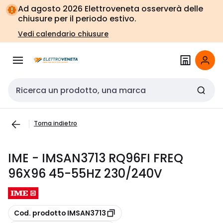
Vai alla
Vai
Ad agosto 2026 Elettroveneta osserverà delle
navigazione
alla
chiusure per il periodo estivo.
pagina
Vedi calendario chiusure
Cerca input
Torna indietro
IME - IMSAN3713 RQ96FI FREQ
96X96 45-55HZ 230/240V
copia
Cod. prodotto IMSAN3713