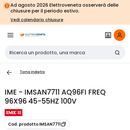
Vai alla
Vai
Ad agosto 2026 Elettroveneta osserverà delle
navigazione
alla
chiusure per il periodo estivo.
pagina
Vedi calendario chiusure
Cerca input
Torna indietro
IME - IMSAN7711 AQ96FI FREQ
96X96 45-55HZ 100V
copia
Cod. prodotto IMSAN7711