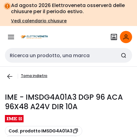
Vai alla
Vai
Ad agosto 2026 Elettroveneta osserverà delle
navigazione
alla
chiusure per il periodo estivo.
pagina
Vedi calendario chiusure
Cerca input
Torna indietro
IME - IMSDG4A01A3 DGP 96 ACA
96X48 A24V DIR 10A
copia
Cod. prodotto IMSDG4A01A3