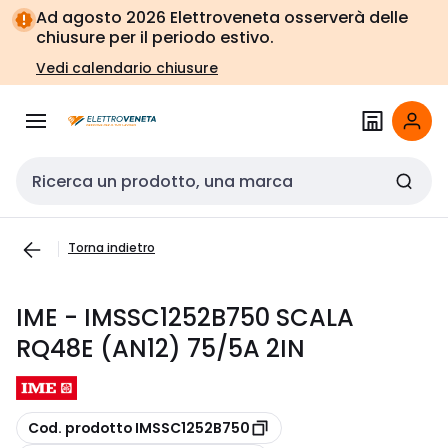
Vai alla
Vai
Ad agosto 2026 Elettroveneta osserverà delle
navigazione
alla
chiusure per il periodo estivo.
pagina
Vedi calendario chiusure
Cerca input
Torna indietro
IME - IMSSC1252B750 SCALA
RQ48E (AN12) 75/5A 2IN
copia
Cod. prodotto IMSSC1252B750