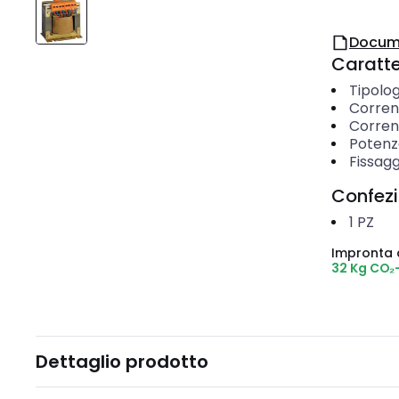
Docum
Caratter
Tipolog
Corren
Corren
Potenz
Fissagg
Confez
1
PZ
Impronta 
32 Kg CO₂
Dettaglio prodotto