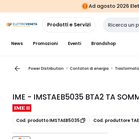
Vai alla
Vai
Ad agosto 2026 Elett
navigazione
alla
pagina
Prodotti e Servizi
Cerca input
News
Promozioni
Eventi
Brandshop
Power Distribution
Contatori di energia
Trasformator
IME - IMSTAEB5035 BTA2 TA SOM
copia
copia
Cod. prodotto IMSTAEB5035
Cod. produttore TA