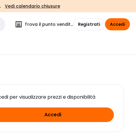
.
Vedi calendario chiusure
Trova il punto vendita
Registrati
Accedi
edi per visualizzare prezzi e disponibilità
Accedi