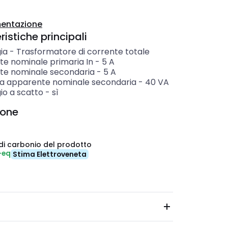
entazione
istiche principali
ia
-
Trasformatore di corrente totale
te nominale primaria In
-
5
A
te nominale secondaria
-
5
A
a apparente nominale secondaria
-
40
VA
io a scatto
-
sì
ione
di carbonio del prodotto
-eq
Stima Elettroveneta