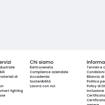
ervizi
Chi siamo
Informaz
dustriale
Elettroveneta
Termini e 
ili
Compliance aziendale
Condizioni
ateriali di
Accademia
Bilancio di
Sostenibilità
Politica pe
ion
Lavora con noi
Policy di D
smart lighting
Inclusione 
sse
Certificato
Certificato
genere