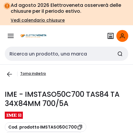
Vai alla
Vai
Ad agosto 2026 Elettroveneta osserverà delle
navigazione
alla
chiusure per il periodo estivo.
pagina
Vedi calendario chiusure
Cerca input
Torna indietro
IME - IMSTASO50C700 TAS84 TA
34X84MM 700/5A
copia
Cod. prodotto IMSTASO50C700