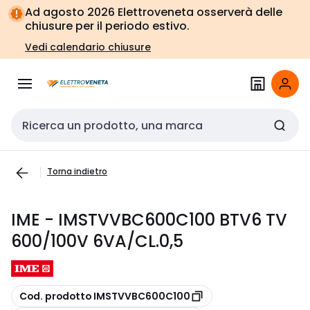
Vai alla
Vai
Ad agosto 2026 Elettroveneta osserverà delle
navigazione
alla
chiusure per il periodo estivo.
pagina
Vedi calendario chiusure
Cerca input
Torna indietro
IME - IMSTVVBC600C100 BTV6 TV
600/100V 6VA/CL.0,5
copia
Cod. prodotto IMSTVVBC600C100