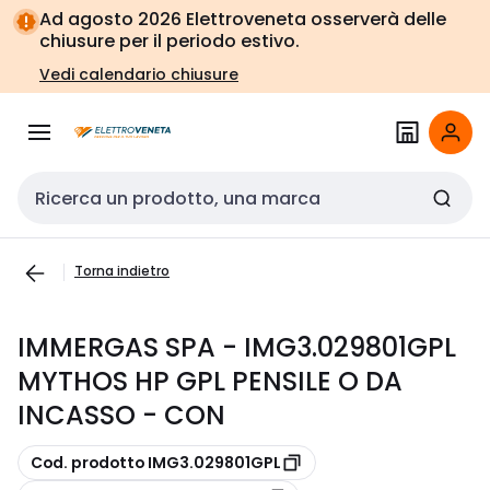
Vai alla
Vai
Ad agosto 2026 Elettroveneta osserverà delle
navigazione
alla
chiusure per il periodo estivo.
pagina
Vedi calendario chiusure
Cerca input
Torna indietro
IMMERGAS SPA - IMG3.029801GPL
MYTHOS HP GPL PENSILE O DA
INCASSO - CON
copia
Cod. prodotto IMG3.029801GPL