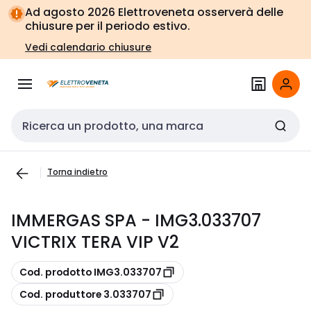
Vai alla
Vai
Ad agosto 2026 Elettroveneta osserverà delle
navigazione
alla
chiusure per il periodo estivo.
pagina
Vedi calendario chiusure
Cerca input
Torna indietro
IMMERGAS SPA - IMG3.033707
VICTRIX TERA VIP V2
copia
Cod. prodotto IMG3.033707
copia
Cod. produttore 3.033707