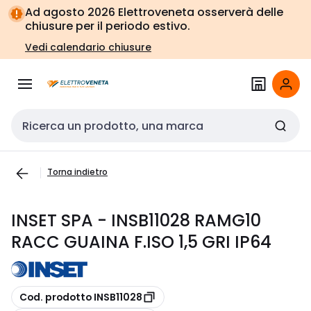
Vai alla
Vai
Ad agosto 2026 Elettroveneta osserverà delle
navigazione
alla
chiusure per il periodo estivo.
pagina
Vedi calendario chiusure
Cerca input
Torna indietro
INSET SPA - INSB11028 RAMG10
RACC GUAINA F.ISO 1,5 GRI IP64
copia
Cod. prodotto INSB11028