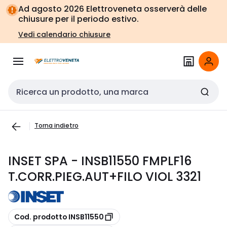
Vai alla
Vai
Ad agosto 2026 Elettroveneta osserverà delle
navigazione
alla
chiusure per il periodo estivo.
pagina
Vedi calendario chiusure
Cerca input
Torna indietro
INSET SPA - INSB11550 FMPLF16
T.CORR.PIEG.AUT+FILO VIOL 3321
copia
Cod. prodotto INSB11550