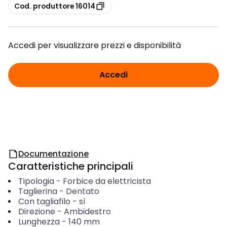
copia
Cod. produttore 16014
Accedi per visualizzare prezzi e disponibilità
Accedi
Documentazione
Caratteristiche principali
Tipologia
-
Forbice da elettricista
Taglierina
-
Dentato
Con tagliafilo
-
sì
Direzione
-
Ambidestro
Lunghezza
-
140
mm