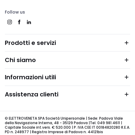
Follow us
Prodotti e servizi
Chi siamo
Informazioni utili
Assistenza clienti
© ELETTROVENETA SPA Società Unipersonale | Sede: Padova Viale
della Navigazione Interna, 48 - 35129 Padova |Tel. 049 981 4611 |
Capitale Sociale int.vers. € 520.000 | P. IVA CEE IT 00184820280 R.E.A.
PD n. 248977 | Registro Imprese di Padova n. 44121bis