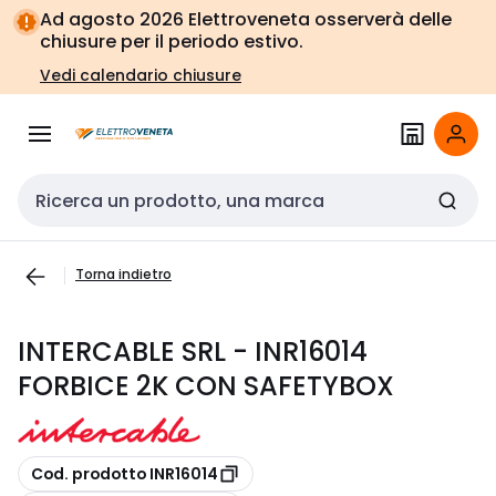
Vai alla
Vai
Ad agosto 2026 Elettroveneta osserverà delle
navigazione
alla
chiusure per il periodo estivo.
pagina
Vedi calendario chiusure
Cerca input
Torna indietro
INTERCABLE SRL - INR16014
FORBICE 2K CON SAFETYBOX
copia
Cod. prodotto INR16014