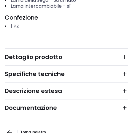
Lama della sega
-
Su un lato
Lama intercambiabile
-
sì
Confezione
1
PZ
Dettaglio prodotto
Specifiche tecniche
Descrizione estesa
Documentazione
Torna indietro