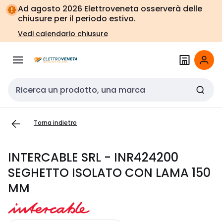
Vai alla
Vai
Ad agosto 2026 Elettroveneta osserverà delle
navigazione
alla
chiusure per il periodo estivo.
pagina
Vedi calendario chiusure
Cerca input
Torna indietro
INTERCABLE SRL - INR424200
SEGHETTO ISOLATO CON LAMA 150
MM