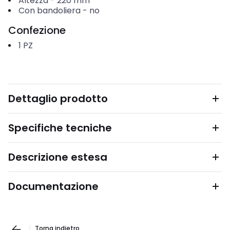
Altezza
-
220
mm
Con bandoliera
-
no
Confezione
1
PZ
Dettaglio prodotto
Specifiche tecniche
Descrizione estesa
Documentazione
Torna indietro