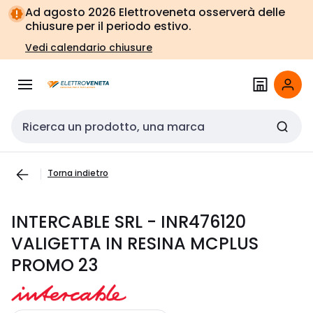
Vai alla
Vai
Ad agosto 2026 Elettroveneta osserverà delle
navigazione
alla
chiusure per il periodo estivo.
pagina
Vedi calendario chiusure
Cerca input
Torna indietro
INTERCABLE SRL - INR476120
VALIGETTA IN RESINA MCPLUS
PROMO 23