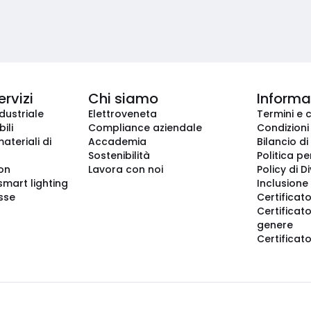
ervizi
Chi siamo
Informaz
dustriale
Elettroveneta
Termini e 
ili
Compliance aziendale
Condizioni
ateriali di
Accademia
Bilancio di
Sostenibilità
Politica pe
ion
Lavora con noi
Policy di D
smart lighting
Inclusione 
sse
Certificato
Certificato
genere
Certificat