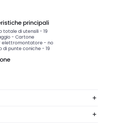
istiche principali
totale di utensili
-
19
aggio
-
Cartone
r elettromontatore
-
no
 di punte coniche
-
19
ione