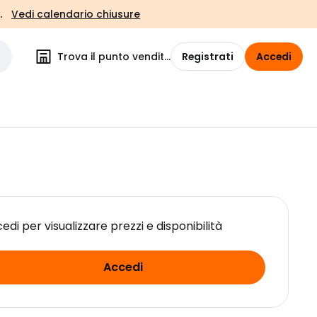
.
Vedi calendario chiusure
Trova il punto vendita
Registrati
Accedi
edi per visualizzare prezzi e disponibilità
Accedi