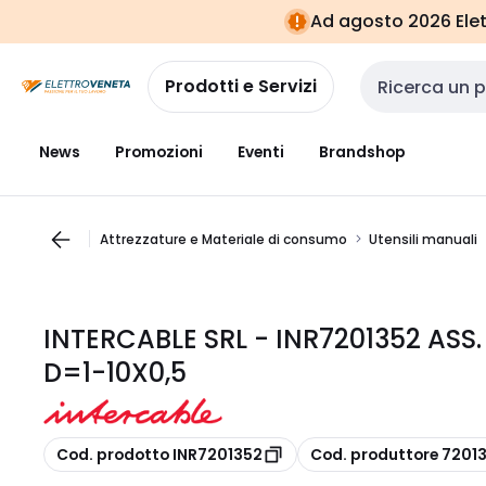
Vai alla
Vai
Ad agosto 2026 Elett
navigazione
alla
pagina
Prodotti e Servizi
Cerca input
News
Promozioni
Eventi
Brandshop
Attrezzature e Materiale di consumo
Utensili manuali
INTERCABLE SRL - INR7201352 ASS.
D=1-10X0,5
copia
copia
Cod. prodotto INR7201352
Cod. produttore 7201