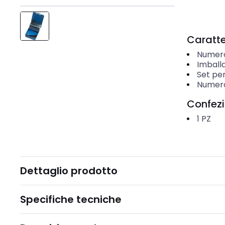
Caratter
Numero 
Imball
Set pe
Numero
Confez
1
PZ
Dettaglio prodotto
Specifiche tecniche