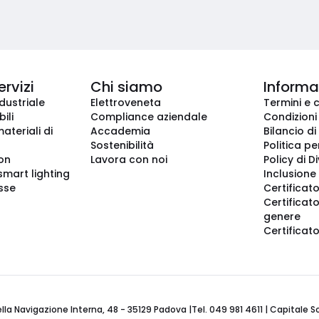
ervizi
Chi siamo
Informaz
dustriale
Elettroveneta
Termini e 
ili
Compliance aziendale
Condizioni
ateriali di
Accademia
Bilancio di
Sostenibilità
Politica pe
ion
Lavora con noi
Policy di D
smart lighting
Inclusione 
sse
Certificato
Certificato
genere
Certificat
 Navigazione Interna, 48 - 35129 Padova |Tel. 049 981 4611 | Capitale Soci