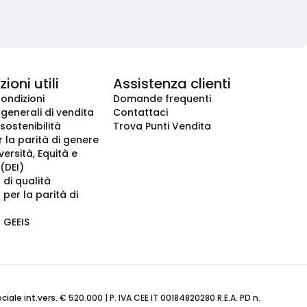
ioni utili
Assistenza clienti
condizioni
Domande frequenti
 generali di vendita
Contattaci
 sostenibilità
Trova Punti Vendita
r la parità di genere
iversità, Equità e
(DEI)
 di qualità
 per la parità di
o GEEIS
ale int.vers. € 520.000 | P. IVA CEE IT 00184820280 R.E.A. PD n.