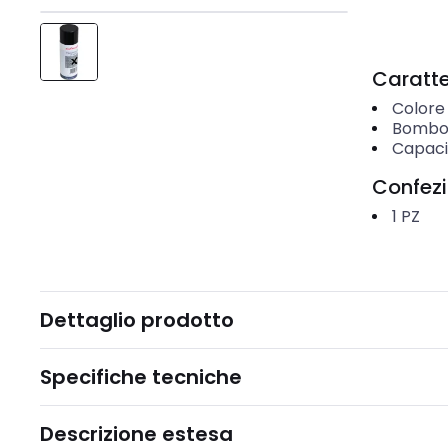
Caratter
Colore
Bombol
Capaci
Confez
1
PZ
Dettaglio prodotto
Specifiche tecniche
Descrizione estesa