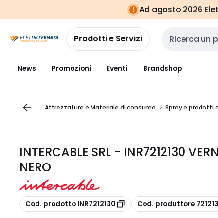
Vai alla
Vai
Ad agosto 2026 Elett
navigazione
alla
pagina
Prodotti e Servizi
Cerca input
News
Promozioni
Eventi
Brandshop
Attrezzature e Materiale di consumo
Spray e prodotti 
INTERCABLE SRL - INR7212130 VE
NERO
copia
copia
Cod. prodotto INR7212130
Cod. produttore 72121