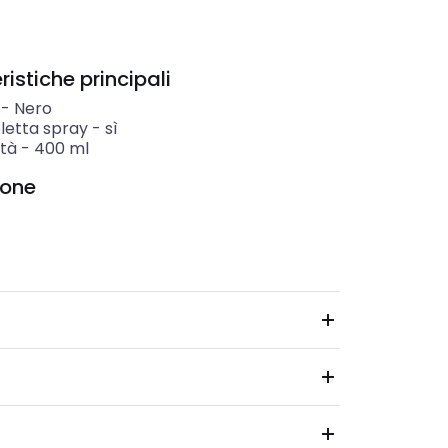
istiche principali
-
Nero
etta spray
-
sì
tà
-
400
ml
ione