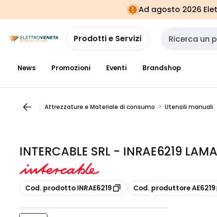
Vai alla
Vai
Ad agosto 2026 Elett
navigazione
alla
pagina
Prodotti e Servizi
Cerca input
News
Promozioni
Eventi
Brandshop
Attrezzature e Materiale di consumo
Utensili manuali
INTERCABLE SRL - INRAE6219 LAM
copia
copia
Cod. prodotto INRAE6219
Cod. produttore AE6219