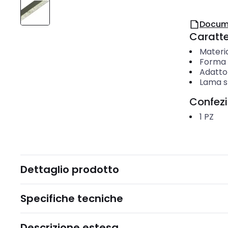
Docum
Caratter
Materi
Forma 
Adatto
Lama s
Confez
1
PZ
Dettaglio prodotto
Specifiche tecniche
Descrizione estesa