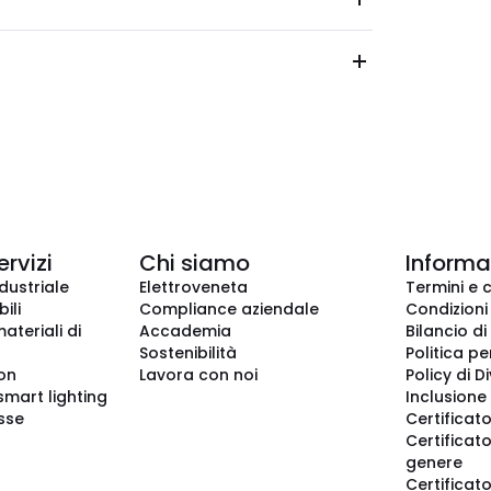
ervizi
Chi siamo
Informaz
dustriale
Elettroveneta
Termini e 
ili
Compliance aziendale
Condizioni
ateriali di
Accademia
Bilancio di
Sostenibilità
Politica pe
ion
Lavora con noi
Policy di D
smart lighting
Inclusione 
sse
Certificato
Certificato
genere
Certificat