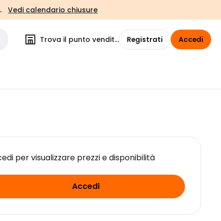
.
Vedi calendario chiusure
Trova il punto vendita
Registrati
Accedi
edi per visualizzare prezzi e disponibilità
Accedi