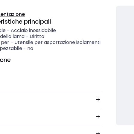
entazione
istiche principali
ale
-
Acciaio inossidabile
della lama
-
Diritto
 per
-
Utensile per asportazione isolamenti
pezzabile
-
no
ione