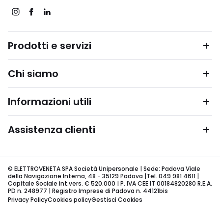
Prodotti e servizi
Chi siamo
Informazioni utili
Assistenza clienti
© ELETTROVENETA SPA Società Unipersonale | Sede: Padova Viale
della Navigazione Interna, 48 - 35129 Padova |Tel. 049 981 4611 |
Capitale Sociale int.vers. € 520.000 | P. IVA CEE IT 00184820280 R.E.A.
PD n. 248977 | Registro Imprese di Padova n. 44121bis
Privacy Policy
Cookies policy
Gestisci Cookies