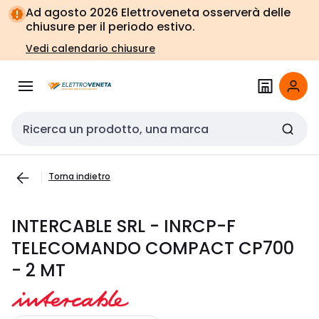
Vai alla
Vai
Ad agosto 2026 Elettroveneta osserverà delle
navigazione
alla
chiusure per il periodo estivo.
pagina
Vedi calendario chiusure
Cerca input
Torna indietro
INTERCABLE SRL - INRCP-F
TELECOMANDO COMPACT CP700
- 2 MT