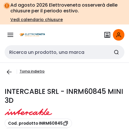
Vai alla
Vai
Ad agosto 2026 Elettroveneta osserverà delle
navigazione
alla
chiusure per il periodo estivo.
pagina
Vedi calendario chiusure
Cerca input
Torna indietro
INTERCABLE SRL - INRM60845 MINI
3D
copia
Cod. prodotto INRM60845