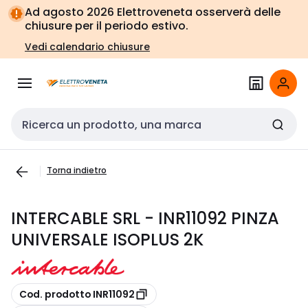
Vai alla
Vai
Ad agosto 2026 Elettroveneta osserverà delle
navigazione
alla
chiusure per il periodo estivo.
pagina
Vedi calendario chiusure
Cerca input
Torna indietro
INTERCABLE SRL - INR11092 PINZA
UNIVERSALE ISOPLUS 2K
copia
Cod. prodotto INR11092