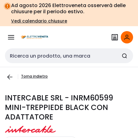
Vai alla
Vai
Ad agosto 2026 Elettroveneta osserverà delle
navigazione
alla
chiusure per il periodo estivo.
pagina
Vedi calendario chiusure
Cerca input
Torna indietro
INTERCABLE SRL - INRM60599
MINI-TREPPIEDE BLACK CON
ADATTATORE