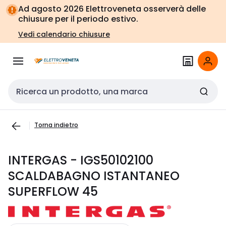
Vai alla
Vai
Ad agosto 2026 Elettroveneta osserverà delle
navigazione
alla
chiusure per il periodo estivo.
pagina
Vedi calendario chiusure
Cerca input
Torna indietro
INTERGAS - IGS50102100
SCALDABAGNO ISTANTANEO
SUPERFLOW 45