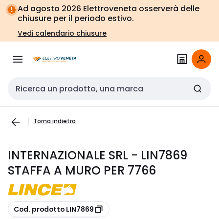
Vai alla
Vai
Ad agosto 2026 Elettroveneta osserverà delle
navigazione
alla
chiusure per il periodo estivo.
pagina
Vedi calendario chiusure
Cerca input
Torna indietro
INTERNAZIONALE SRL - LIN7869
STAFFA A MURO PER 7766
copia
Cod. prodotto LIN7869