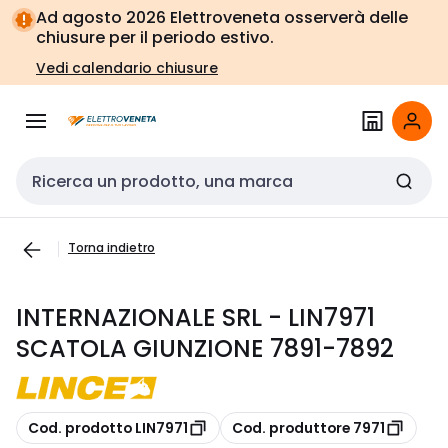
Vai alla
Vai
Ad agosto 2026 Elettroveneta osserverà delle
navigazione
alla
chiusure per il periodo estivo.
pagina
Vedi calendario chiusure
Cerca input
Torna indietro
INTERNAZIONALE SRL - LIN7971
SCATOLA GIUNZIONE 7891-7892
copia
copia
Cod. prodotto LIN7971
Cod. produttore 7971