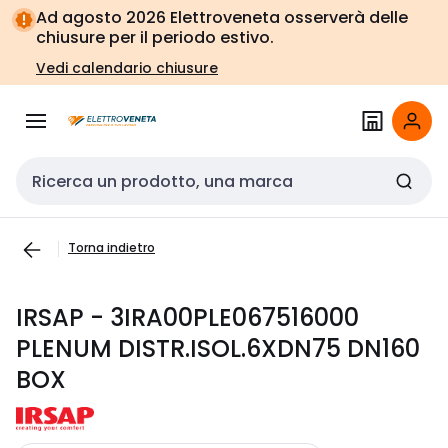
Vai alla
Vai
Ad agosto 2026 Elettroveneta osserverà delle
navigazione
alla
chiusure per il periodo estivo.
pagina
Vedi calendario chiusure
Cerca input
Torna indietro
IRSAP - 3IRA00PLE067516000
PLENUM DISTR.ISOL.6XDN75 DN160
BOX