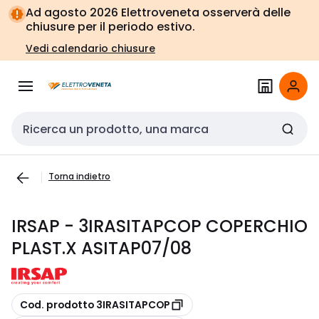
Vai alla
Vai
Ad agosto 2026 Elettroveneta osserverà delle
navigazione
alla
chiusure per il periodo estivo.
pagina
Vedi calendario chiusure
Cerca input
Torna indietro
IRSAP - 3IRASITAPCOP COPERCHIO
PLAST.X ASITAP07/08
copia
Cod. prodotto 3IRASITAPCOP