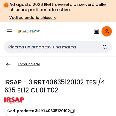
Vai alla
Vai
Ad agosto 2026 Elettroveneta osserverà delle
navigazione
alla
chiusure per il periodo estivo.
pagina
Vedi calendario chiusure
Cerca input
Torna indietro
IRSAP - 3IRRT40635120102 TESI/4
635 EL12 CL.01 T02
copia
Cod. prodotto 3IRRT40635120102