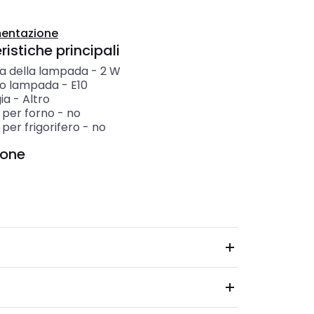
entazione
istiche principali
a della lampada
-
2
W
o lampada
-
E10
ia
-
Altro
 per forno
-
no
per frigorifero
-
no
ione