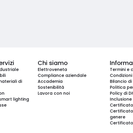
ervizi
Chi siamo
Informaz
dustriale
Elettroveneta
Termini e 
ili
Compliance aziendale
Condizioni
ateriali di
Accademia
Bilancio di
Sostenibilità
Politica pe
ion
Lavora con noi
Policy di D
smart lighting
Inclusione 
sse
Certificato
Certificato
genere
Certificat