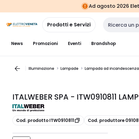
Vai alla
Vai
Ad agosto 2026 Elett
navigazione
alla
pagina
Prodotti e Servizi
Cerca input
News
Promozioni
Eventi
Brandshop
Illuminazione
Lampade
Lampada ad incandescenza 
ITALWEBER SPA - ITW0910811 LAM
copia
copia
Cod. prodotto ITW0910811
Cod. produttore 09108