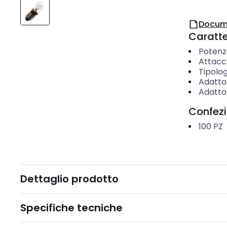
Docum
Caratter
Potenz
Attacc
Tipolog
Adatto
Adatto 
Confez
100
PZ
Dettaglio prodotto
Specifiche tecniche