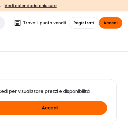
.
Vedi calendario chiusure
Trova il punto vendita
Registrati
Accedi
edi per visualizzare prezzi e disponibilità
Accedi