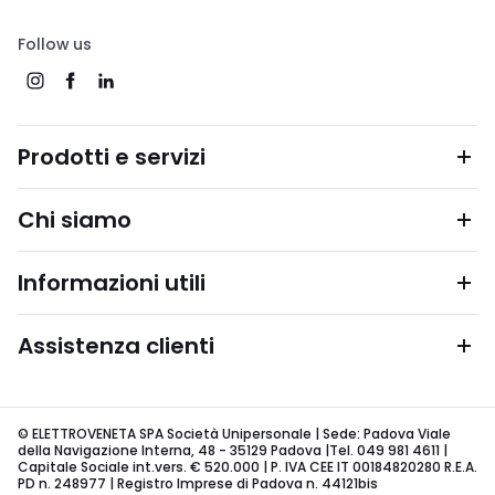
Follow us
Prodotti e servizi
Chi siamo
Informazioni utili
Assistenza clienti
© ELETTROVENETA SPA Società Unipersonale | Sede: Padova Viale
della Navigazione Interna, 48 - 35129 Padova |Tel. 049 981 4611 |
Capitale Sociale int.vers. € 520.000 | P. IVA CEE IT 00184820280 R.E.A.
PD n. 248977 | Registro Imprese di Padova n. 44121bis