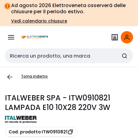
Vai alla
Vai
Ad agosto 2026 Elettroveneta osserverà delle
navigazione
alla
chiusure per il periodo estivo.
pagina
Vedi calendario chiusure
Cerca input
Torna indietro
ITALWEBER SPA - ITW0910821
LAMPADA E10 10X28 220V 3W
copia
Cod. prodotto ITW0910821