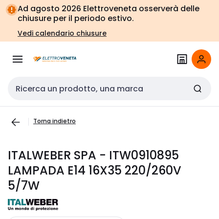
Vai alla
Vai
Ad agosto 2026 Elettroveneta osserverà delle
navigazione
alla
chiusure per il periodo estivo.
pagina
Vedi calendario chiusure
Cerca input
Torna indietro
ITALWEBER SPA - ITW0910895
LAMPADA E14 16X35 220/260V
5/7W