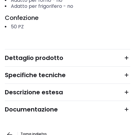
Adatto per forno
-
no
Adatto per frigorifero
-
no
Confezione
50
PZ
Dettaglio prodotto
Specifiche tecniche
Descrizione estesa
Documentazione
Torna indietro